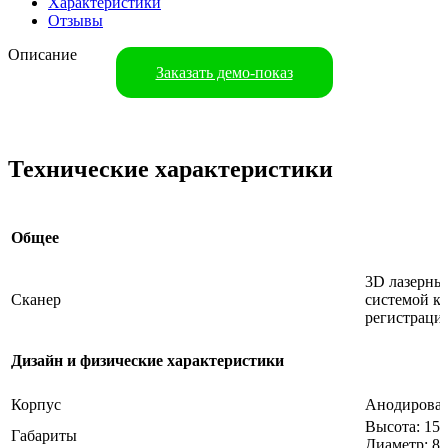
Характеристики
Отзывы
Описание
Заказать демо-показ
Технические характеристики
Общее
3D лазерны
Сканер
системой ка
регистрации
Дизайн и физические характеристики
Корпус
Анодирован
Высота: 15
Габариты
Диаметр: 8