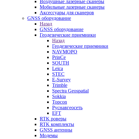
Воздушные лазерные сканеры
Мобильные лазерные сканеры
Аксессуары для сканеров
GNSS оборудование
Назад
GNSS оборудование
Геодезические приемники
Назад
Геодезические приемники
NAVMOPO
PrinCe
SOUTH
Leica
STEC
E-Survey
Trimble
Spectra Geospatial
Sokkia
Topcon
Руснавгеосеть
EFT
RTK роверы
RTK комплекты
GNSS антенны
Модемы