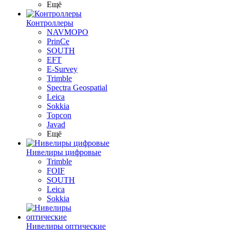
Ещё
Контроллеры
NAVMOPO
PrinCe
SOUTH
EFT
E-Survey
Trimble
Spectra Geospatial
Leica
Sokkia
Topcon
Javad
Ещё
Нивелиры цифровые
Trimble
FOIF
SOUTH
Leica
Sokkia
Нивелиры оптические