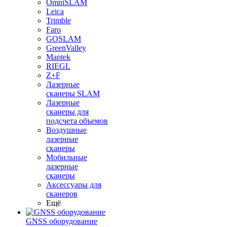
OmniSLAM
Leica
Trimble
Faro
GOSLAM
GreenValley
Maptek
RIEGL
Z+F
Лазерные
сканеры SLAM
Лазерные
сканеры для
подсчета объемов
Воздушные
лазерные
сканеры
Мобильные
лазерные
сканеры
Аксессуары для
сканеров
Ещё
GNSS оборудование