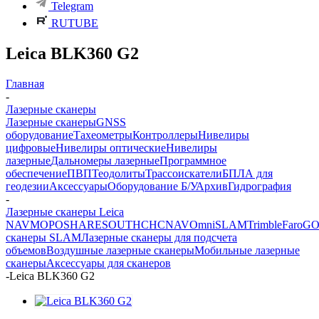
Telegram
RUTUBE
Leica BLK360 G2
Главная
-
Лазерные сканеры
Лазерные сканеры
GNSS
оборудование
Тахеометры
Контроллеры
Нивелиры
цифровые
Нивелиры оптические
Нивелиры
лазерные
Дальномеры лазерные
Программное
обеспечение
ПВП
Теодолиты
Трассоискатели
БПЛА для
геодезии
Аксессуары
Оборудование Б/У
Архив
Гидрография
-
Лазерные сканеры Leica
NAVMOPO
SHARE
SOUTH
CHCNAV
OmniSLAM
Trimble
Faro
GO
сканеры SLAM
Лазерные сканеры для подсчета
объемов
Воздушные лазерные сканеры
Мобильные лазерные
сканеры
Аксессуары для сканеров
-
Leica BLK360 G2