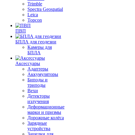
Trimble
Spectra Geospatial
Leica
Topcon
ПВП
БПЛА для геодезии
Камеры для
БПЛА
Аксессуары
Адаптеры
Аккумуляторы
Биподы и
триподы
Вехи
Детекторы
излучения
Деформационные
марки и призмы
Дорожные колёса
Зарядные
устройства
Защелки для