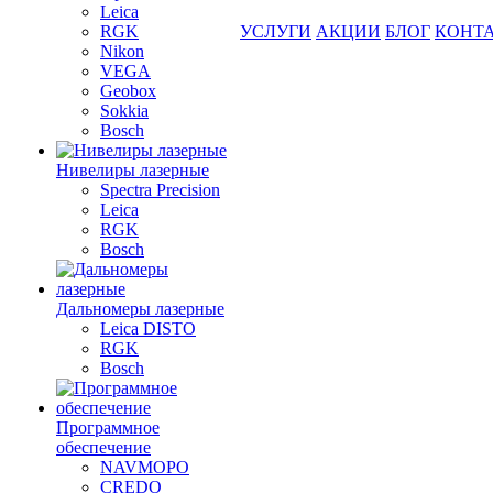
Leica
RGK
УСЛУГИ
АКЦИИ
БЛОГ
КОНТ
Nikon
VEGA
Geobox
Sokkia
Bosch
Нивелиры лазерные
Spectra Precision
Leica
RGK
Bosch
Дальномеры лазерные
Leica DISTO
RGK
Bosch
Программное
обеспечение
NAVMOPO
CREDO