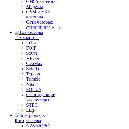
GNSS антенны
Модемы
GSM и УКВ
антенны
Сети базовых
станций для RTK
Тахеометры
Leica
FOIF
South
VEGA
GeoMax
Sokkia
Topcon
Trimble
Nikon
FOCUS
Сканирующие
тахеометры
STEC
Ещё
Контроллеры
NAVMOPO