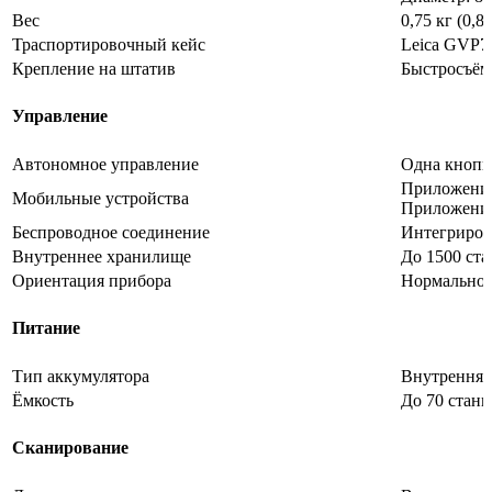
Вес
0,75 кг (0,8
Траспортировочный кейс
Leica GVP7
Крепление на штатив
Быстросъём
Управление
Автономное управление
Одна кнопк
Приложение 
Мобильные устройства
Приложение 
Беспроводное соединение
Интегриров
Внутреннее хранилище
До 1500 ст
Ориентация прибора
Нормальное
Питание
Тип аккумулятора
Внутренняя 
Ёмкость
До 70 станц
Сканирование