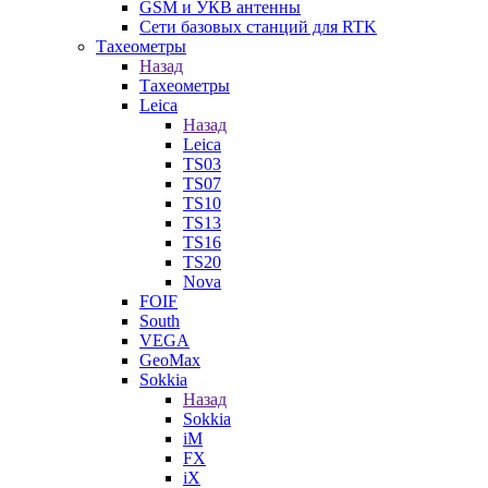
GSM и УКВ антенны
Сети базовых станций для RTK
Тахеометры
Назад
Тахеометры
Leica
Назад
Leica
TS03
TS07
TS10
TS13
TS16
TS20
Nova
FOIF
South
VEGA
GeoMax
Sokkia
Назад
Sokkia
iM
FX
iX