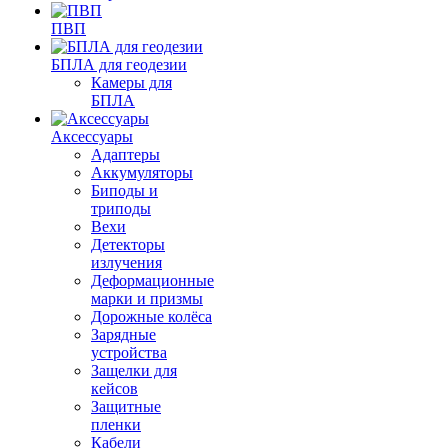
ПВП
БПЛА для геодезии
Камеры для
БПЛА
Аксессуары
Адаптеры
Аккумуляторы
Биподы и
триподы
Вехи
Детекторы
излучения
Деформационные
марки и призмы
Дорожные колёса
Зарядные
устройства
Защелки для
кейсов
Защитные
пленки
Кабели