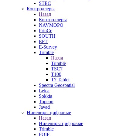
STEC
Контроллеры
Назад
Контроллеры
NAVMOPO
PrinCe
SOUTH
EFT
E-Survey
Trimble
Назад
Trimble
TSC7
T100
T7 Tablet
Spectra Geospatial
Leica
Sokkia
Topcon
Javad
Нивелиры цифровые
Назад
Нивелиры цифровые
Trimble
FOIF