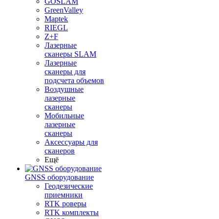
GOSLAM
GreenValley
Maptek
RIEGL
Z+F
Лазерные
сканеры SLAM
Лазерные
сканеры для
подсчета объемов
Воздушные
лазерные
сканеры
Мобильные
лазерные
сканеры
Аксессуары для
сканеров
Ещё
GNSS оборудование
Геодезические
приемники
RTK роверы
RTK комплекты