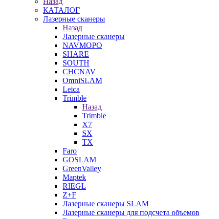
Назад
КАТАЛОГ
Лазерные сканеры
Назад
Лазерные сканеры
NAVMOPO
SHARE
SOUTH
CHCNAV
OmniSLAM
Leica
Trimble
Назад
Trimble
X7
SX
TX
Faro
GOSLAM
GreenValley
Maptek
RIEGL
Z+F
Лазерные сканеры SLAM
Лазерные сканеры для подсчета объемов