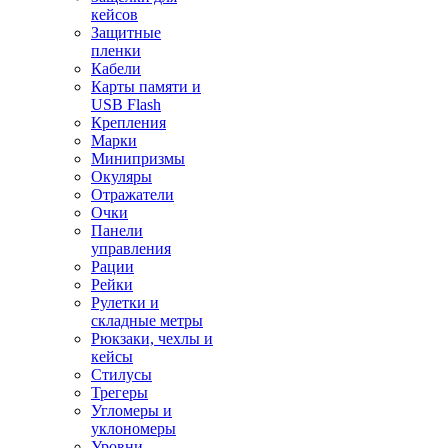
кейсов
Защитные
пленки
Кабели
Карты памяти и
USB Flash
Крепления
Марки
Минипризмы
Окуляры
Отражатели
Очки
Панели
управления
Рации
Рейки
Рулетки и
складные метры
Рюкзаки, чехлы и
кейсы
Стилусы
Трегеры
Угломеры и
уклономеры
Уровни