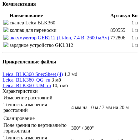
Комплектация
Наименование
Артикул
Кол
сканер Leica BLK360
1 ш
колпак для переноски
850555
1 ш
аккумулятор GEB212 (Li-Ion, 7.4 В, 2600 мАч)
772806
1 ш
зарядное устройство GKL312
1 ш
Прикрепленные файлы
Leica_BLK360-SpecSheet (4)
1,2 мб
Leica_BLK360_QG_ru
3 мб
Leica_BLK360_UM_ru
10,5 мб
Характеристики
Измерение расстояний
Точность измерения
4 мм на 10 м / 7 мм на 20 м
расстояний
Сканирование
Поле зрения по вертикали/по
300° / 360°
горизонтали
Точность измерения