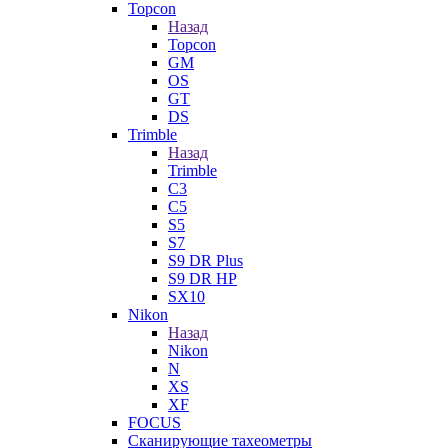
Topcon
Назад
Topcon
GM
OS
GT
DS
Trimble
Назад
Trimble
C3
C5
S5
S7
S9 DR Plus
S9 DR HP
SX10
Nikon
Назад
Nikon
N
XS
XF
FOCUS
Сканирующие тахеометры