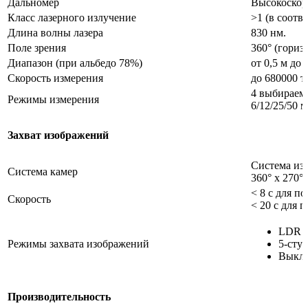
Дальномер
Высокоскоро
Класс лазерного излучение
>1 (в соотв
Длина волны лазера
830 нм.
Поле зрения
360° (гориз
Диапазон (при альбедо 78%)
от 0,5 м до 
Скорость измерения
до 680000 т
4 выбираем
Режимы измерения
6/12/25/50 
Захват изображений
Система из 
Система камер
360° x 270°
< 8 с для 
Скорость
< 20 c для
LDR с
Режимы захвата изображений
5-сту
Выклю
Производительность