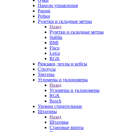
Очки
Панели управления
Рации
Рейки
Рулетки и складные метры
Назад
Рулетки и складные метры
Stabila
BMI
Fisco
Leica
RGK
Рюкзаки, чехлы и кейсы
Стилусы
Трегеры
Угломеры и уклономеры
Назад
Угломеры и уклономеры
RGK
Bosch
Уровни строительные
Штативы
Назад
Штативы
Становые винты