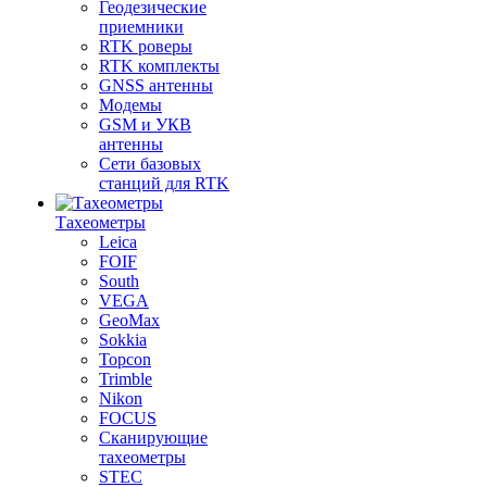
Геодезические
приемники
RTK роверы
RTK комплекты
GNSS антенны
Модемы
GSM и УКВ
антенны
Сети базовых
станций для RTK
Тахеометры
Leica
FOIF
South
VEGA
GeoMax
Sokkia
Topcon
Trimble
Nikon
FOCUS
Сканирующие
тахеометры
STEC