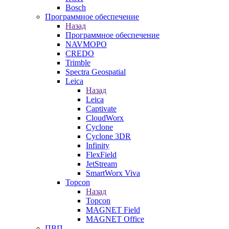
Bosch
Программное обеспечение
Назад
Программное обеспечение
NAVMOPO
CREDO
Trimble
Spectra Geospatial
Leica
Назад
Leica
Captivate
CloudWorx
Cyclone
Cyclone 3DR
Infinity
FlexField
JetStream
SmartWorx Viva
Topcon
Назад
Topcon
MAGNET Field
MAGNET Office
ПВП