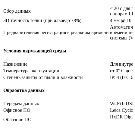
< 20 с для 
Сбор данных
панорам LD
3D точность точки (при альбедо 78%)
4 мм @ 10 
Автоматиче
Предварительная регистрация в реальном времени
времени пе
системы (V
Условия окружающей среды
Назначение
Для внутре
Температура эксплуатации
от 0° C до +
Степень защиты от пыли и влажности
IP54 (IEC 6
Обработка данных
Передача данных
Wi-Fi b USB
Офисное ПО
Leica Cycl
HxDR Digita
Облачное ПО