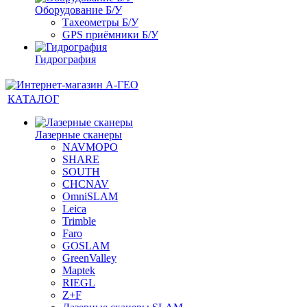
Оборудование Б/У
Тахеометры Б/У
GPS приёмники Б/У
Гидрография
КАТАЛОГ
Лазерные сканеры
NAVMOPO
SHARE
SOUTH
CHCNAV
OmniSLAM
Leica
Trimble
Faro
GOSLAM
GreenValley
Maptek
RIEGL
Z+F