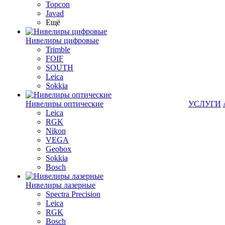
Topcon
Javad
Ещё
Нивелиры цифровые
Trimble
FOIF
SOUTH
Leica
Sokkia
Нивелиры оптические
УСЛУГИ
Leica
RGK
Nikon
VEGA
Geobox
Sokkia
Bosch
Нивелиры лазерные
Spectra Precision
Leica
RGK
Bosch