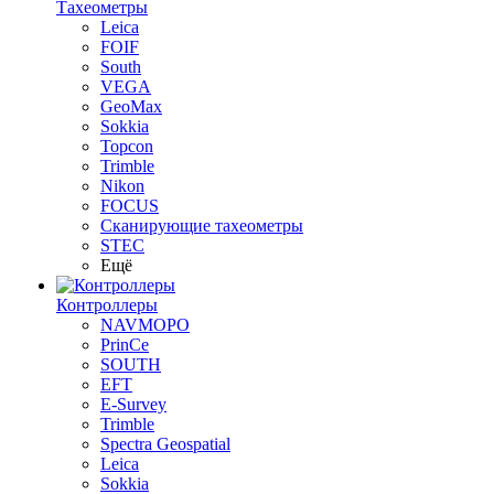
Тахеометры
Leica
FOIF
South
VEGA
GeoMax
Sokkia
Topcon
Trimble
Nikon
FOCUS
Сканирующие тахеометры
STEC
Ещё
Контроллеры
NAVMOPO
PrinCe
SOUTH
EFT
E-Survey
Trimble
Spectra Geospatial
Leica
Sokkia