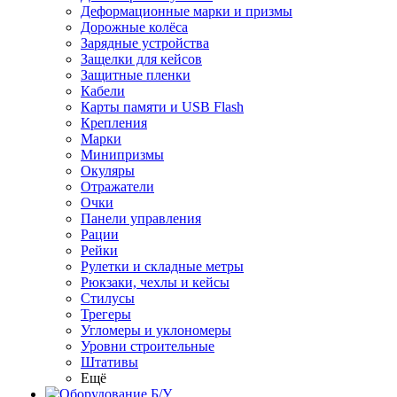
Деформационные марки и призмы
Дорожные колёса
Зарядные устройства
Защелки для кейсов
Защитные пленки
Кабели
Карты памяти и USB Flash
Крепления
Марки
Минипризмы
Окуляры
Отражатели
Очки
Панели управления
Рации
Рейки
Рулетки и складные метры
Рюкзаки, чехлы и кейсы
Стилусы
Трегеры
Угломеры и уклономеры
Уровни строительные
Штативы
Ещё