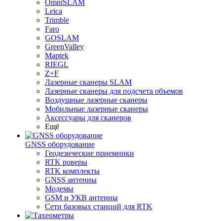
OmniSLAM
Leica
Trimble
Faro
GOSLAM
GreenValley
Maptek
RIEGL
Z+F
Лазерные сканеры SLAM
Лазерные сканеры для подсчета объемов
Воздушные лазерные сканеры
Мобильные лазерные сканеры
Аксессуары для сканеров
Ещё
GNSS оборудование
Геодезические приемники
RTK роверы
RTK комплекты
GNSS антенны
Модемы
GSM и УКВ антенны
Сети базовых станций для RTK