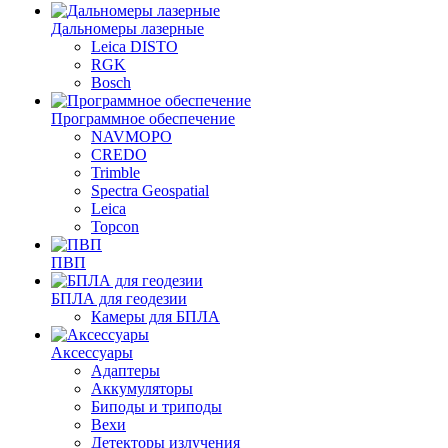
Дальномеры лазерные
Leica DISTO
RGK
Bosch
Программное обеспечение
NAVMOPO
CREDO
Trimble
Spectra Geospatial
Leica
Topcon
ПВП
БПЛА для геодезии
Камеры для БПЛА
Аксессуары
Адаптеры
Аккумуляторы
Биподы и триподы
Вехи
Детекторы излучения