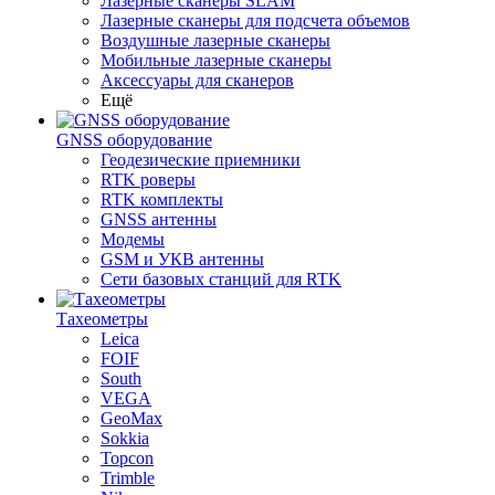
Лазерные сканеры SLAM
Лазерные сканеры для подсчета объемов
Воздушные лазерные сканеры
Мобильные лазерные сканеры
Аксессуары для сканеров
Ещё
GNSS оборудование
Геодезические приемники
RTK роверы
RTK комплекты
GNSS антенны
Модемы
GSM и УКВ антенны
Сети базовых станций для RTK
Тахеометры
Leica
FOIF
South
VEGA
GeoMax
Sokkia
Topcon
Trimble