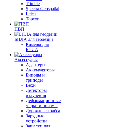
Trimble
Spectra Geospatial
Leica
Topcon
ПВП
БПЛА для геодезии
Камеры для
БПЛА
Аксессуары
Адаптеры
Аккумуляторы
Биподы и
триподы
Вехи
Детекторы
излучения
Деформационные
марки и призмы
Дорожные колёса
Зарядные
устройства
Защелки для