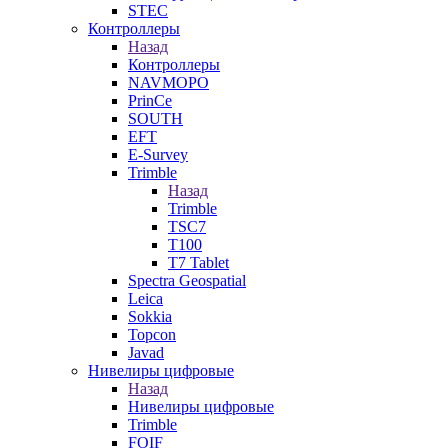
STEC
Контроллеры
Назад
Контроллеры
NAVMOPO
PrinCe
SOUTH
EFT
E-Survey
Trimble
Назад
Trimble
TSC7
T100
T7 Tablet
Spectra Geospatial
Leica
Sokkia
Topcon
Javad
Нивелиры цифровые
Назад
Нивелиры цифровые
Trimble
FOIF