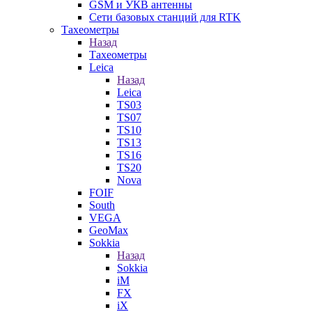
GSM и УКВ антенны
Сети базовых станций для RTK
Тахеометры
Назад
Тахеометры
Leica
Назад
Leica
TS03
TS07
TS10
TS13
TS16
TS20
Nova
FOIF
South
VEGA
GeoMax
Sokkia
Назад
Sokkia
iM
FX
iX