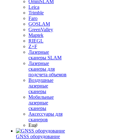
OmniSLAM
Leica
Trimble
Faro
GOSLAM
GreenValley
Maptek
RIEGL
Z+F
Лазерные
сканеры SLAM
Лазерные
сканеры для
подсчета объемов
Воздушные
лазерные
сканеры
Мобильные
лазерные
сканеры
Аксессуары для
сканеров
Ещё
GNSS оборудование