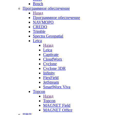
Bosch
Программное обеспечение
Назад
Программное обеспечение
NAVMOPO
CREDO
Trimble
Spectra Geospatial
Leica
Назад
Leica
Captivate
CloudWorx
Cyclone
Cyclone 3DR
Infinity
FlexField
JetStream
SmartWorx Viva
Topcon
Назад
Topcon
MAGNET Field
MAGNET Office
ПВП