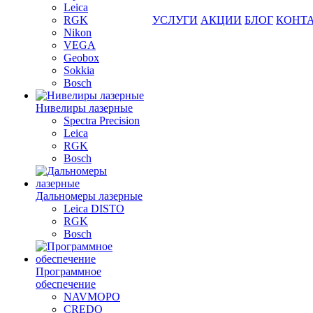
Leica
RGK
УСЛУГИ
АКЦИИ
БЛОГ
КОНТ
Nikon
VEGA
Geobox
Sokkia
Bosch
Нивелиры лазерные
Spectra Precision
Leica
RGK
Bosch
Дальномеры лазерные
Leica DISTO
RGK
Bosch
Программное
обеспечение
NAVMOPO
CREDO