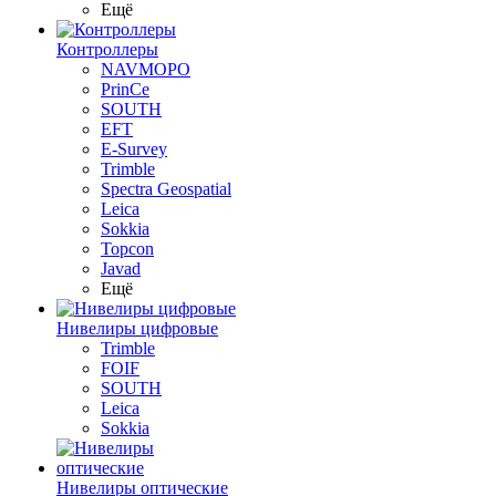
Ещё
Контроллеры
NAVMOPO
PrinCe
SOUTH
EFT
E-Survey
Trimble
Spectra Geospatial
Leica
Sokkia
Topcon
Javad
Ещё
Нивелиры цифровые
Trimble
FOIF
SOUTH
Leica
Sokkia
Нивелиры оптические