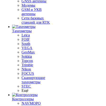
GNSS антенны
Модемы
GSM и УКВ
антенны
Сети базовых
станций для RTK
Тахеометры
Leica
FOIF
South
VEGA
GeoMax
Sokkia
Topcon
Trimble
Nikon
FOCUS
Сканирующие
тахеометры
STEC
Ещё
Контроллеры
NAVMOPO