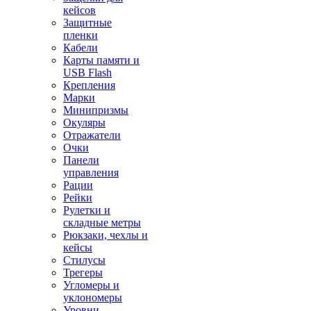
кейсов
Защитные
пленки
Кабели
Карты памяти и
USB Flash
Крепления
Марки
Минипризмы
Окуляры
Отражатели
Очки
Панели
управления
Рации
Рейки
Рулетки и
складные метры
Рюкзаки, чехлы и
кейсы
Стилусы
Трегеры
Угломеры и
уклономеры
Уровни