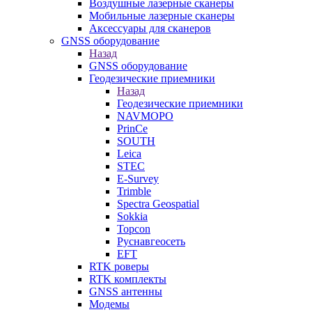
Воздушные лазерные сканеры
Мобильные лазерные сканеры
Аксессуары для сканеров
GNSS оборудование
Назад
GNSS оборудование
Геодезические приемники
Назад
Геодезические приемники
NAVMOPO
PrinCe
SOUTH
Leica
STEC
E-Survey
Trimble
Spectra Geospatial
Sokkia
Topcon
Руснавгеосеть
EFT
RTK роверы
RTK комплекты
GNSS антенны
Модемы