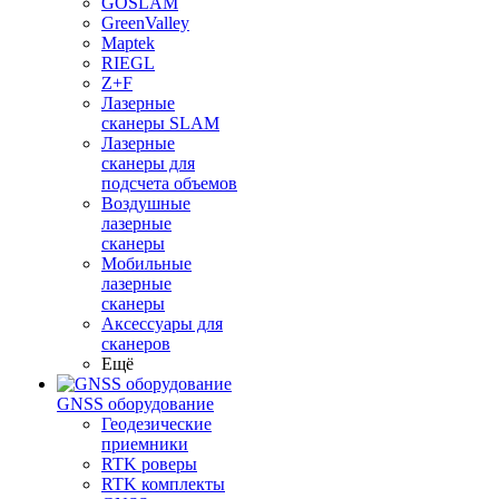
GOSLAM
GreenValley
Maptek
RIEGL
Z+F
Лазерные
сканеры SLAM
Лазерные
сканеры для
подсчета объемов
Воздушные
лазерные
сканеры
Мобильные
лазерные
сканеры
Аксессуары для
сканеров
Ещё
GNSS оборудование
Геодезические
приемники
RTK роверы
RTK комплекты