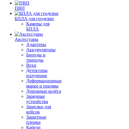
ПВП
БПЛА для геодезии
Камеры для
БПЛА
Аксессуары
Адаптеры
Аккумуляторы
Биподы и
триподы
Вехи
Детекторы
излучения
Деформационные
марки и призмы
Дорожные колёса
Зарядные
устройства
Защелки для
кейсов
Защитные
пленки
Кабели