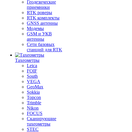
Геодезические
приемники
RTK роверы
RTK комплекты
GNSS антенны
Модемы
GSM и УКВ
антенны
Сети базовых
станций для RTK
Тахеометры
Leica
FOIF
South
VEGA
GeoMax
Sokkia
Topcon
Trimble
Nikon
FOCUS
Сканирующие
тахеометры
STEC