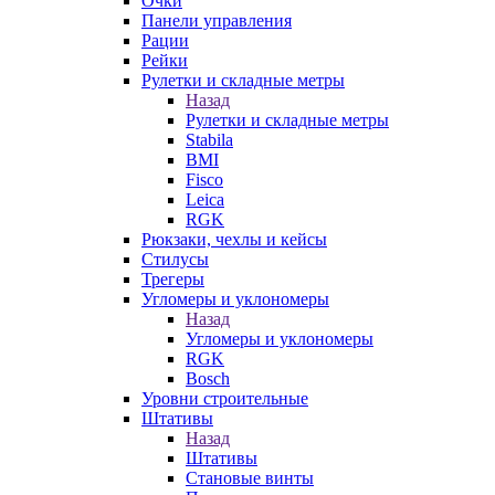
Очки
Панели управления
Рации
Рейки
Рулетки и складные метры
Назад
Рулетки и складные метры
Stabila
BMI
Fisco
Leica
RGK
Рюкзаки, чехлы и кейсы
Стилусы
Трегеры
Угломеры и уклономеры
Назад
Угломеры и уклономеры
RGK
Bosch
Уровни строительные
Штативы
Назад
Штативы
Становые винты