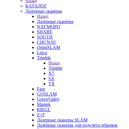
Назад
КАТАЛОГ
Лазерные сканеры
Назад
Лазерные сканеры
NAVMOPO
SHARE
SOUTH
CHCNAV
OmniSLAM
Leica
Trimble
Назад
Trimble
X7
SX
TX
Faro
GOSLAM
GreenValley
Maptek
RIEGL
Z+F
Лазерные сканеры SLAM
Лазерные сканеры для подсчета объемов