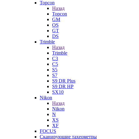
Topcon
Назад
Topcon
GM
OS
GT
DS
Trimble
Назад
Trimble
C3
C5
S5
S7
S9 DR Plus
S9 DR HP
SX10
Nikon
Назад
Nikon
N
XS
XF
FOCUS
Сканирующие тахеометры