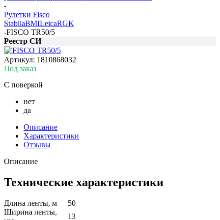
-
Рулетки Fisco
Stabila
BMI
Leica
RGK
-
FISCO TR50/5
Реестр СИ
Артикул:
1810868032
Под заказ
С поверкой
нет
да
Описание
Характеристики
Отзывы
Описание
Технические характеристики
Длина ленты, м
50
Ширина ленты,
13