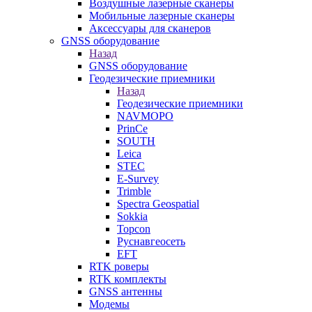
Воздушные лазерные сканеры
Мобильные лазерные сканеры
Аксессуары для сканеров
GNSS оборудование
Назад
GNSS оборудование
Геодезические приемники
Назад
Геодезические приемники
NAVMOPO
PrinCe
SOUTH
Leica
STEC
E-Survey
Trimble
Spectra Geospatial
Sokkia
Topcon
Руснавгеосеть
EFT
RTK роверы
RTK комплекты
GNSS антенны
Модемы