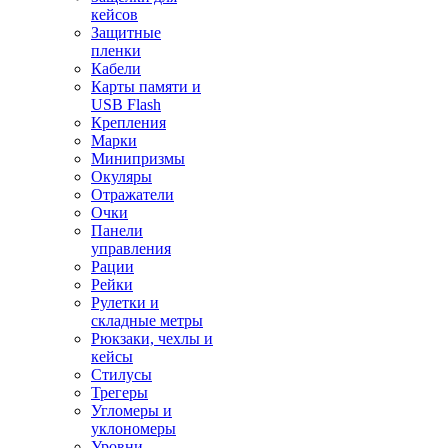
кейсов
Защитные
пленки
Кабели
Карты памяти и
USB Flash
Крепления
Марки
Минипризмы
Окуляры
Отражатели
Очки
Панели
управления
Рации
Рейки
Рулетки и
складные метры
Рюкзаки, чехлы и
кейсы
Стилусы
Трегеры
Угломеры и
уклономеры
Уровни