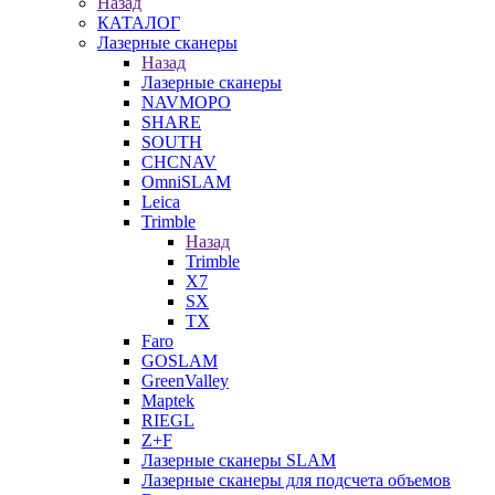
Назад
КАТАЛОГ
Лазерные сканеры
Назад
Лазерные сканеры
NAVMOPO
SHARE
SOUTH
CHCNAV
OmniSLAM
Leica
Trimble
Назад
Trimble
X7
SX
TX
Faro
GOSLAM
GreenValley
Maptek
RIEGL
Z+F
Лазерные сканеры SLAM
Лазерные сканеры для подсчета объемов