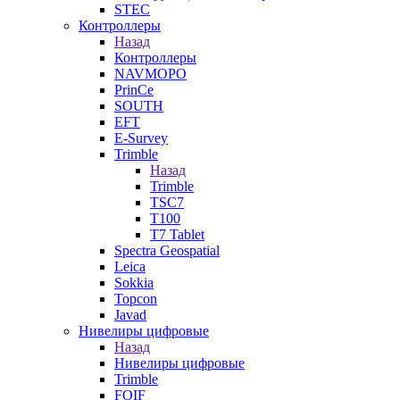
STEC
Контроллеры
Назад
Контроллеры
NAVMOPO
PrinCe
SOUTH
EFT
E-Survey
Trimble
Назад
Trimble
TSC7
T100
T7 Tablet
Spectra Geospatial
Leica
Sokkia
Topcon
Javad
Нивелиры цифровые
Назад
Нивелиры цифровые
Trimble
FOIF