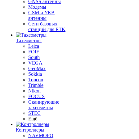
GNSS антенны
Модемы
GSM и УКВ
антенны
Сети базовых
станций для RTK
Тахеометры
Leica
FOIF
South
VEGA
GeoMax
Sokkia
Topcon
Trimble
Nikon
FOCUS
Сканирующие
тахеометры
STEC
Ещё
Контроллеры
NAVMOPO