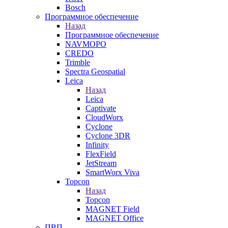
Bosch
Программное обеспечение
Назад
Программное обеспечение
NAVMOPO
CREDO
Trimble
Spectra Geospatial
Leica
Назад
Leica
Captivate
CloudWorx
Cyclone
Cyclone 3DR
Infinity
FlexField
JetStream
SmartWorx Viva
Topcon
Назад
Topcon
MAGNET Field
MAGNET Office
ПВП