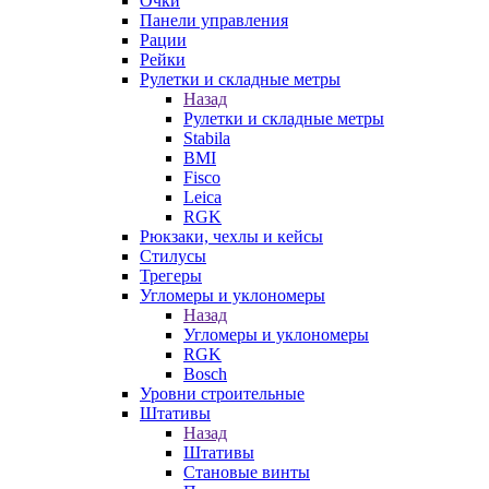
Очки
Панели управления
Рации
Рейки
Рулетки и складные метры
Назад
Рулетки и складные метры
Stabila
BMI
Fisco
Leica
RGK
Рюкзаки, чехлы и кейсы
Стилусы
Трегеры
Угломеры и уклономеры
Назад
Угломеры и уклономеры
RGK
Bosch
Уровни строительные
Штативы
Назад
Штативы
Становые винты