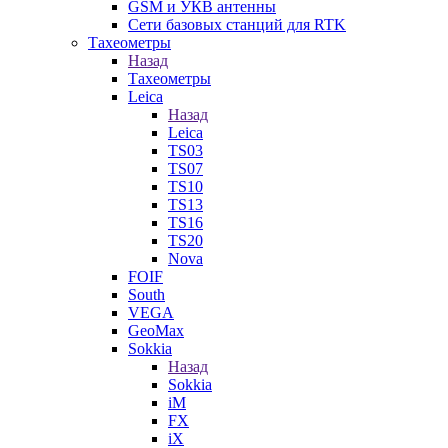
GSM и УКВ антенны
Сети базовых станций для RTK
Тахеометры
Назад
Тахеометры
Leica
Назад
Leica
TS03
TS07
TS10
TS13
TS16
TS20
Nova
FOIF
South
VEGA
GeoMax
Sokkia
Назад
Sokkia
iM
FX
iX