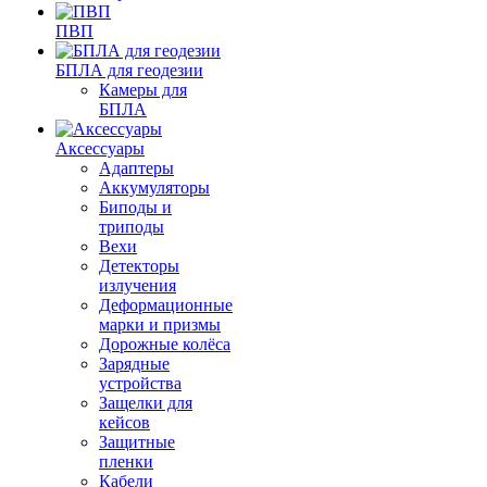
ПВП
БПЛА для геодезии
Камеры для
БПЛА
Аксессуары
Адаптеры
Аккумуляторы
Биподы и
триподы
Вехи
Детекторы
излучения
Деформационные
марки и призмы
Дорожные колёса
Зарядные
устройства
Защелки для
кейсов
Защитные
пленки
Кабели