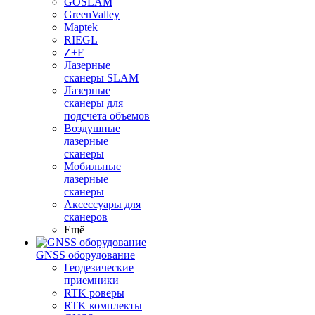
GOSLAM
GreenValley
Maptek
RIEGL
Z+F
Лазерные
сканеры SLAM
Лазерные
сканеры для
подсчета объемов
Воздушные
лазерные
сканеры
Мобильные
лазерные
сканеры
Аксессуары для
сканеров
Ещё
GNSS оборудование
Геодезические
приемники
RTK роверы
RTK комплекты