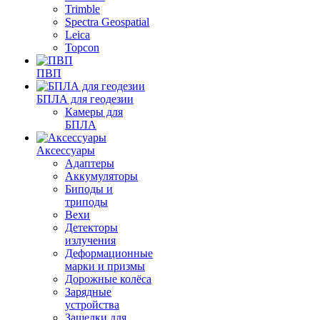
Trimble
Spectra Geospatial
Leica
Topcon
ПВП
БПЛА для геодезии
Камеры для
БПЛА
Аксессуары
Адаптеры
Аккумуляторы
Биподы и
триподы
Вехи
Детекторы
излучения
Деформационные
марки и призмы
Дорожные колёса
Зарядные
устройства
Защелки для