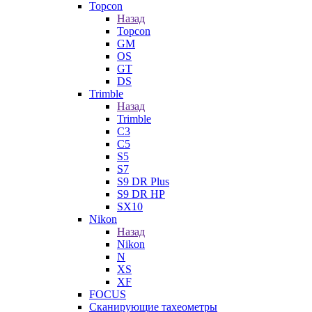
Topcon
Назад
Topcon
GM
OS
GT
DS
Trimble
Назад
Trimble
C3
C5
S5
S7
S9 DR Plus
S9 DR HP
SX10
Nikon
Назад
Nikon
N
XS
XF
FOCUS
Сканирующие тахеометры