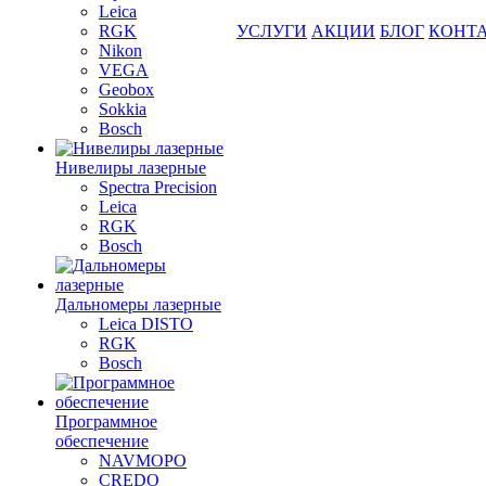
Leica
RGK
УСЛУГИ
АКЦИИ
БЛОГ
КОНТ
Nikon
VEGA
Geobox
Sokkia
Bosch
Нивелиры лазерные
Spectra Precision
Leica
RGK
Bosch
Дальномеры лазерные
Leica DISTO
RGK
Bosch
Программное
обеспечение
NAVMOPO
CREDO