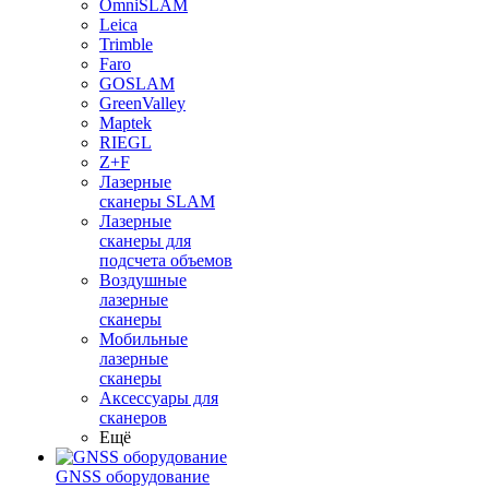
OmniSLAM
Leica
Trimble
Faro
GOSLAM
GreenValley
Maptek
RIEGL
Z+F
Лазерные
сканеры SLAM
Лазерные
сканеры для
подсчета объемов
Воздушные
лазерные
сканеры
Мобильные
лазерные
сканеры
Аксессуары для
сканеров
Ещё
GNSS оборудование