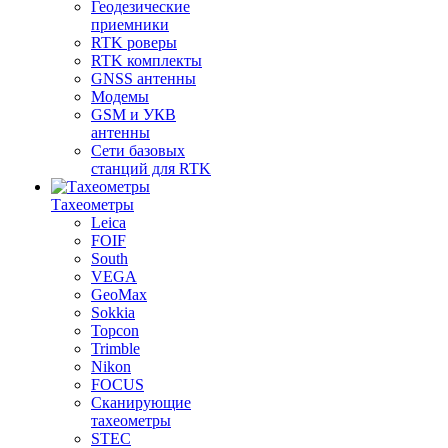
Геодезические
приемники
RTK роверы
RTK комплекты
GNSS антенны
Модемы
GSM и УКВ
антенны
Сети базовых
станций для RTK
Тахеометры
Leica
FOIF
South
VEGA
GeoMax
Sokkia
Topcon
Trimble
Nikon
FOCUS
Сканирующие
тахеометры
STEC