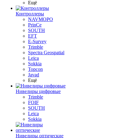
Ещё
Контроллеры
NAVMOPO
PrinCe
SOUTH
EFT
E-Survey
Trimble
Spectra Geospatial
Leica
Sokkia
Topcon
Javad
Ещё
Нивелиры цифровые
Trimble
FOIF
SOUTH
Leica
Sokkia
Нивелиры оптические