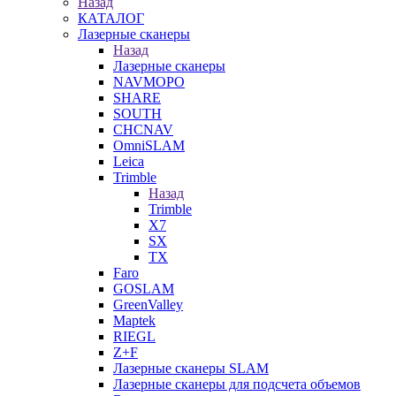
Назад
КАТАЛОГ
Лазерные сканеры
Назад
Лазерные сканеры
NAVMOPO
SHARE
SOUTH
CHCNAV
OmniSLAM
Leica
Trimble
Назад
Trimble
X7
SX
TX
Faro
GOSLAM
GreenValley
Maptek
RIEGL
Z+F
Лазерные сканеры SLAM
Лазерные сканеры для подсчета объемов