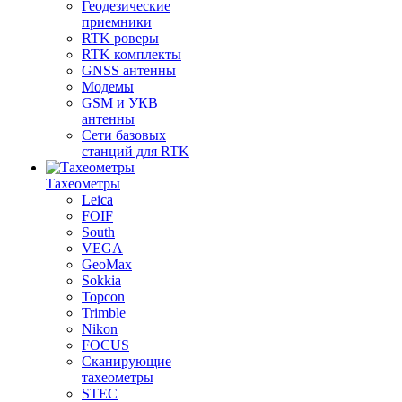
Геодезические
приемники
RTK роверы
RTK комплекты
GNSS антенны
Модемы
GSM и УКВ
антенны
Сети базовых
станций для RTK
Тахеометры
Leica
FOIF
South
VEGA
GeoMax
Sokkia
Topcon
Trimble
Nikon
FOCUS
Сканирующие
тахеометры
STEC