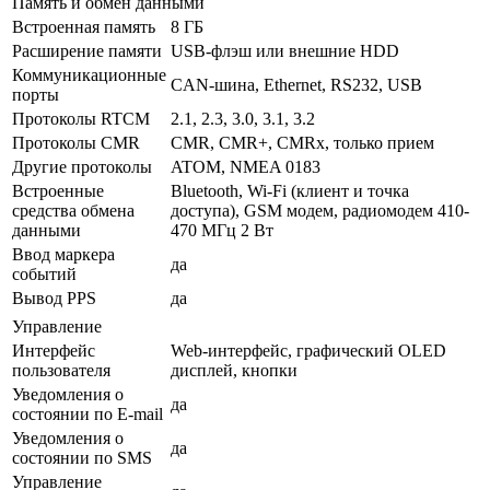
Память и обмен данными
Встроенная память
8 ГБ
Расширение памяти
USB-флэш или внешние HDD
Коммуникационные
CAN-шина, Ethernet, RS232, USB
порты
Протоколы RTCM
2.1, 2.3, 3.0, 3.1, 3.2
Протоколы CMR
CMR, CMR+, CMRx, только прием
Другие протоколы
ATOM, NMEA 0183
Встроенные
Bluetooth, Wi-Fi (клиент и точка
средства обмена
доступа), GSM модем, радиомодем 410-
данными
470 МГц 2 Вт
Ввод маркера
да
событий
Вывод PPS
да
Управление
Интерфейс
Web-интерфейс, графический OLED
пользователя
дисплей, кнопки
Уведомления о
да
состоянии по E-mail
Уведомления о
да
состоянии по SMS
Управление