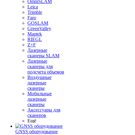
OmniSLAM
Leica
Trimble
Faro
GOSLAM
GreenValley
Maptek
RIEGL
Z+F
Лазерные
сканеры SLAM
Лазерные
сканеры для
подсчета объемов
Воздушные
лазерные
сканеры
Мобильные
лазерные
сканеры
Аксессуары для
сканеров
Ещё
GNSS оборудование