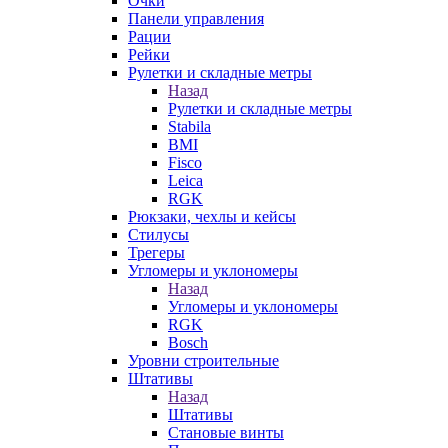
Очки
Панели управления
Рации
Рейки
Рулетки и складные метры
Назад
Рулетки и складные метры
Stabila
BMI
Fisco
Leica
RGK
Рюкзаки, чехлы и кейсы
Стилусы
Трегеры
Угломеры и уклономеры
Назад
Угломеры и уклономеры
RGK
Bosch
Уровни строительные
Штативы
Назад
Штативы
Становые винты