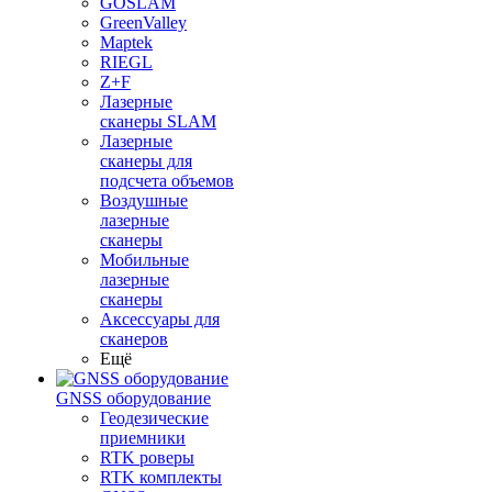
GOSLAM
GreenValley
Maptek
RIEGL
Z+F
Лазерные
сканеры SLAM
Лазерные
сканеры для
подсчета объемов
Воздушные
лазерные
сканеры
Мобильные
лазерные
сканеры
Аксессуары для
сканеров
Ещё
GNSS оборудование
Геодезические
приемники
RTK роверы
RTK комплекты