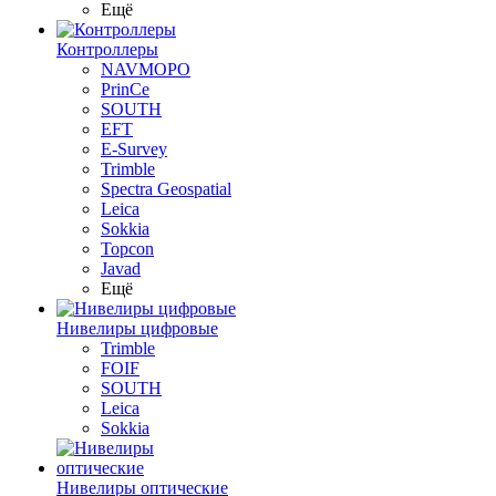
Ещё
Контроллеры
NAVMOPO
PrinCe
SOUTH
EFT
E-Survey
Trimble
Spectra Geospatial
Leica
Sokkia
Topcon
Javad
Ещё
Нивелиры цифровые
Trimble
FOIF
SOUTH
Leica
Sokkia
Нивелиры оптические