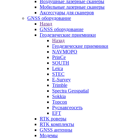
Воздушные лазерные сканеры
Мобильные лазерные сканеры
Аксессуары для сканеров
GNSS оборудование
Назад
GNSS оборудование
Геодезические приемники
Назад
Геодезические приемники
NAVMOPO
PrinCe
SOUTH
Leica
STEC
E-Survey
Trimble
Spectra Geospatial
Sokkia
Topcon
Руснавгеосеть
EFT
RTK роверы
RTK комплекты
GNSS антенны
Модемы