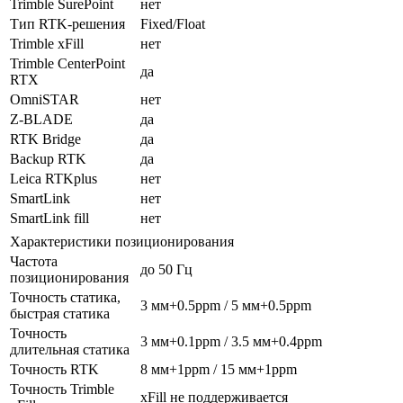
Trimble SurePoint
нет
Тип RTK-решения
Fixed/Float
Trimble xFill
нет
Trimble CenterPoint
да
RTX
OmniSTAR
нет
Z-BLADE
да
RTK Bridge
да
Backup RTK
да
Leica RTKplus
нет
SmartLink
нет
SmartLink fill
нет
Характеристики позиционирования
Частота
до 50 Гц
позиционирования
Точность статика,
3 мм+0.5ppm / 5 мм+0.5ppm
быстрая статика
Точность
3 мм+0.1ppm / 3.5 мм+0.4ppm
длительная статика
Точность RTK
8 мм+1ppm / 15 мм+1ppm
Точность Trimble
xFill не поддерживается