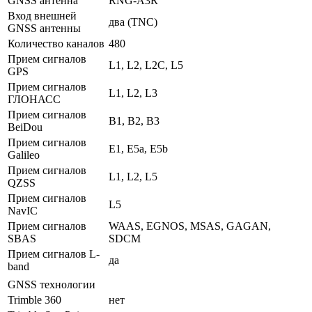
GNSS антенна
RNG-A3R
Вход внешней
два (TNC)
GNSS антенны
Количество каналов
480
Прием сигналов
L1, L2, L2C, L5
GPS
Прием сигналов
L1, L2, L3
ГЛОНАСС
Прием сигналов
B1, B2, B3
BeiDou
Прием сигналов
E1, E5a, E5b
Galileo
Прием сигналов
L1, L2, L5
QZSS
Прием сигналов
L5
NavIC
Прием сигналов
WAAS, EGNOS, MSAS, GAGAN,
SBAS
SDCM
Прием сигналов L-
да
band
GNSS технологии
Trimble 360
нет