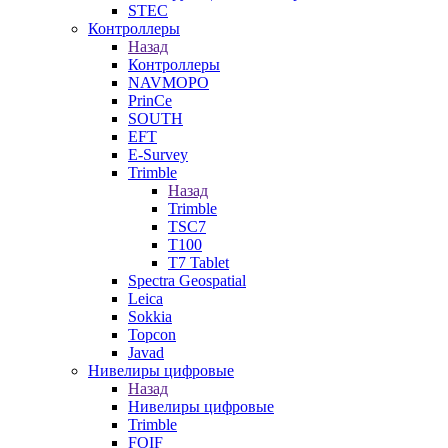
STEC
Контроллеры
Назад
Контроллеры
NAVMOPO
PrinCe
SOUTH
EFT
E-Survey
Trimble
Назад
Trimble
TSC7
T100
T7 Tablet
Spectra Geospatial
Leica
Sokkia
Topcon
Javad
Нивелиры цифровые
Назад
Нивелиры цифровые
Trimble
FOIF