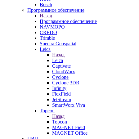
Bosch
Программное обеспечение
Назад
Программное обеспечение
NAVMOPO
CREDO
Trimble
Spectra Geospatial
Leica
Назад
Leica
Captivate
CloudWorx
Cyclone
Cyclone 3DR
Infinity
FlexField
JetStream
SmartWorx Viva
Topcon
Назад
Topcon
MAGNET Field
MAGNET Office
ПВП