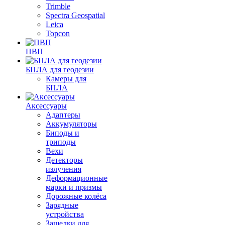
Trimble
Spectra Geospatial
Leica
Topcon
ПВП
БПЛА для геодезии
Камеры для
БПЛА
Аксессуары
Адаптеры
Аккумуляторы
Биподы и
триподы
Вехи
Детекторы
излучения
Деформационные
марки и призмы
Дорожные колёса
Зарядные
устройства
Защелки для