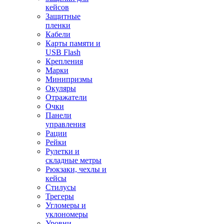
кейсов
Защитные
пленки
Кабели
Карты памяти и
USB Flash
Крепления
Марки
Минипризмы
Окуляры
Отражатели
Очки
Панели
управления
Рации
Рейки
Рулетки и
складные метры
Рюкзаки, чехлы и
кейсы
Стилусы
Трегеры
Угломеры и
уклономеры
Уровни