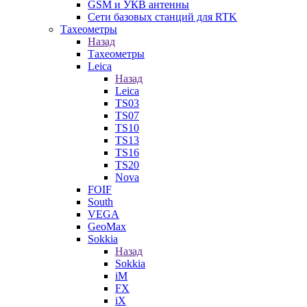
GSM и УКВ антенны
Сети базовых станций для RTK
Тахеометры
Назад
Тахеометры
Leica
Назад
Leica
TS03
TS07
TS10
TS13
TS16
TS20
Nova
FOIF
South
VEGA
GeoMax
Sokkia
Назад
Sokkia
iM
FX
iX