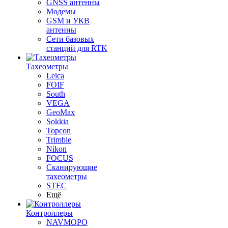
GNSS антенны
Модемы
GSM и УКВ
антенны
Сети базовых
станций для RTK
Тахеометры
Leica
FOIF
South
VEGA
GeoMax
Sokkia
Topcon
Trimble
Nikon
FOCUS
Сканирующие
тахеометры
STEC
Ещё
Контроллеры
NAVMOPO