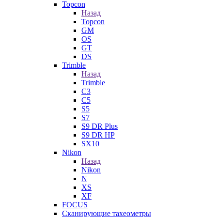
Topcon
Назад
Topcon
GM
OS
GT
DS
Trimble
Назад
Trimble
C3
C5
S5
S7
S9 DR Plus
S9 DR HP
SX10
Nikon
Назад
Nikon
N
XS
XF
FOCUS
Сканирующие тахеометры