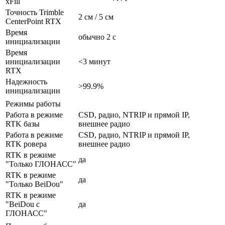
xFill
Точность Trimble
2 см / 5 см
CenterPoint RTX
Время
обычно 2 с
инициализации
Время
инициализации
<3 минут
RTX
Надежность
>99.9%
инициализации
Режимы работы
Работа в режиме
CSD, радио, NTRIP и прямой IP,
RTK базы
внешнее радио
Работа в режиме
CSD, радио, NTRIP и прямой IP,
RTK ровера
внешнее радио
RTK в режиме
да
"Только ГЛОНАСС"
RTK в режиме
да
"Только BeiDou"
RTK в режиме
"BeiDou с
да
ГЛОНАСС"