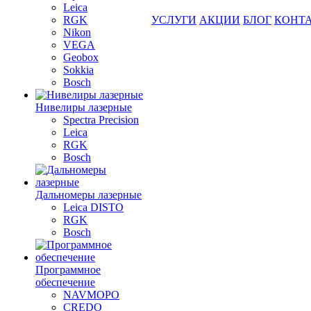
Leica
RGK
УСЛУГИ
АКЦИИ
БЛОГ
КОНТ
Nikon
VEGA
Geobox
Sokkia
Bosch
Нивелиры лазерные
Spectra Precision
Leica
RGK
Bosch
Дальномеры лазерные
Leica DISTO
RGK
Bosch
Программное
обеспечение
NAVMOPO
CREDO