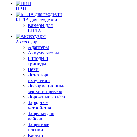
ПВП
БПЛА для геодезии
Камеры для
БПЛА
Аксессуары
Адаптеры
Аккумуляторы
Биподы и
триподы
Вехи
Детекторы
излучения
Деформационные
марки и призмы
Дорожные колёса
Зарядные
устройства
Защелки для
кейсов
Защитные
пленки
Кабели