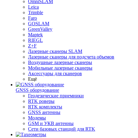
OmniSLAM
Leica
Trimble
Faro
GOSLAM
GreenValley
Maptek
RIEGL
Z+F
Лазерные сканеры SLAM
Лазерные сканеры для подсчета объемов
Воздушные лазерные сканеры
Мобильные лазерные сканеры
Аксессуары для сканеров
Ещё
GNSS оборудование
Геодезические приемники
RTK роверы
RTK комплекты
GNSS антенны
Модемы
GSM и УКВ антенны
Сети базовых станций для RTK