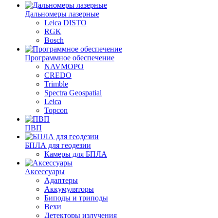
Дальномеры лазерные
Leica DISTO
RGK
Bosch
Программное обеспечение
NAVMOPO
CREDO
Trimble
Spectra Geospatial
Leica
Topcon
ПВП
БПЛА для геодезии
Камеры для БПЛА
Аксессуары
Адаптеры
Аккумуляторы
Биподы и триподы
Вехи
Детекторы излучения