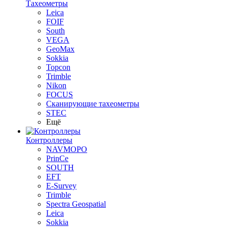
Тахеометры
Leica
FOIF
South
VEGA
GeoMax
Sokkia
Topcon
Trimble
Nikon
FOCUS
Сканирующие тахеометры
STEC
Ещё
Контроллеры
NAVMOPO
PrinCe
SOUTH
EFT
E-Survey
Trimble
Spectra Geospatial
Leica
Sokkia