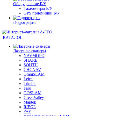
Оборудование Б/У
Тахеометры Б/У
GPS приёмники Б/У
Гидрография
КАТАЛОГ
Лазерные сканеры
NAVMOPO
SHARE
SOUTH
CHCNAV
OmniSLAM
Leica
Trimble
Faro
GOSLAM
GreenValley
Maptek
RIEGL
Z+F