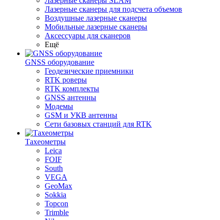
Лазерные сканеры SLAM
Лазерные сканеры для подсчета объемов
Воздушные лазерные сканеры
Мобильные лазерные сканеры
Аксессуары для сканеров
Ещё
GNSS оборудование
Геодезические приемники
RTK роверы
RTK комплекты
GNSS антенны
Модемы
GSM и УКВ антенны
Сети базовых станций для RTK
Тахеометры
Leica
FOIF
South
VEGA
GeoMax
Sokkia
Topcon
Trimble