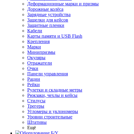
Деформационные марки и призмы
Дорожные колёса
Зарядные устройства
Защелки для кейсов
Защитные пленки
Кабели
Карты памяти и USB Flash
Крепления
Марки
Минипризмы
Окуляры
Отражатели
Очки
Панели управления
Рации
Рейки
Рулетки и складные метры
Рюкзаки, чехлы и кейсы
Стилусы
Трегеры
Угломеры и уклономеры
Уровни строительные
Штативы
Ещё