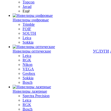
Topcon
Javad
Ещё
Нивелиры цифровые
Trimble
FOIF
SOUTH
Leica
Sokkia
Нивелиры оптические
УСЛУГИ
Leica
RGK
Nikon
VEGA
Geobox
Sokkia
Bosch
Нивелиры лазерные
Spectra Precision
Leica
RGK
Bosch