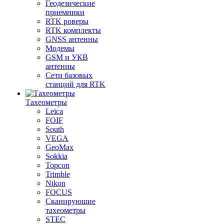
Геодезические
приемники
RTK роверы
RTK комплекты
GNSS антенны
Модемы
GSM и УКВ
антенны
Сети базовых
станций для RTK
Тахеометры
Leica
FOIF
South
VEGA
GeoMax
Sokkia
Topcon
Trimble
Nikon
FOCUS
Сканирующие
тахеометры
STEC