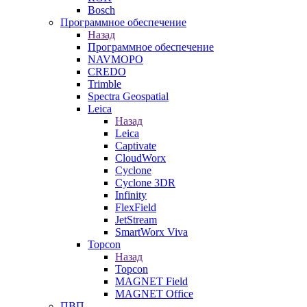
Bosch
Программное обеспечение
Назад
Программное обеспечение
NAVMOPO
CREDO
Trimble
Spectra Geospatial
Leica
Назад
Leica
Captivate
CloudWorx
Cyclone
Cyclone 3DR
Infinity
FlexField
JetStream
SmartWorx Viva
Topcon
Назад
Topcon
MAGNET Field
MAGNET Office
ПВП