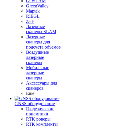
GOSLAM
GreenValley
Maptek
RIEGL
Z+F
Лазерные
сканеры SLAM
Лазерные
сканеры для
подсчета объемов
Воздушные
лазерные
сканеры
Мобильные
лазерные
сканеры
Аксессуары для
сканеров
Ещё
GNSS оборудование
Геодезические
приемники
RTK роверы
RTK комплекты