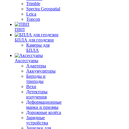
Trimble
Spectra Geospatial
Leica
Topcon
ПВП
БПЛА для геодезии
Камеры для
БПЛА
Аксессуары
Адаптеры
Аккумуляторы
Биподы и
триподы
Вехи
Детекторы
излучения
Деформационные
марки и призмы
Дорожные колёса
Зарядные
устройства
Защелки для