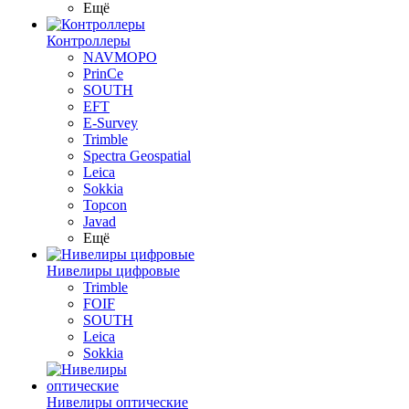
Ещё
Контроллеры
NAVMOPO
PrinCe
SOUTH
EFT
E-Survey
Trimble
Spectra Geospatial
Leica
Sokkia
Topcon
Javad
Ещё
Нивелиры цифровые
Trimble
FOIF
SOUTH
Leica
Sokkia
Нивелиры оптические