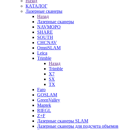
Назад
КАТАЛОГ
Лазерные сканеры
Назад
Лазерные сканеры
NAVMOPO
SHARE
SOUTH
CHCNAV
OmniSLAM
Leica
Trimble
Назад
Trimble
X7
SX
TX
Faro
GOSLAM
GreenValley
Maptek
RIEGL
Z+F
Лазерные сканеры SLAM
Лазерные сканеры для подсчета объемов