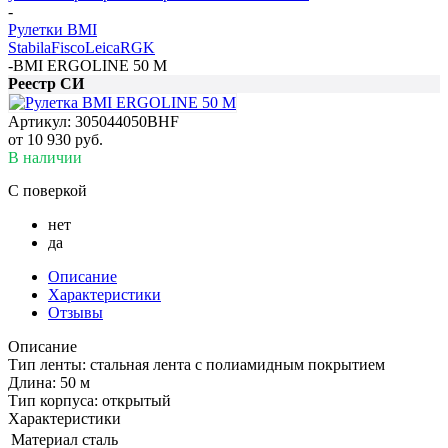
-
Рулетки BMI
Stabila
Fisco
Leica
RGK
-
BMI ERGOLINE 50 M
Реестр СИ
Артикул:
305044050BHF
от
10 930 руб.
В наличии
С поверкой
нет
да
Описание
Характеристики
Отзывы
Описание
Тип ленты: стальная лента с полиамидным покрытием
Длина: 50 м
Тип корпуса: открытый
Характеристики
Материал
сталь