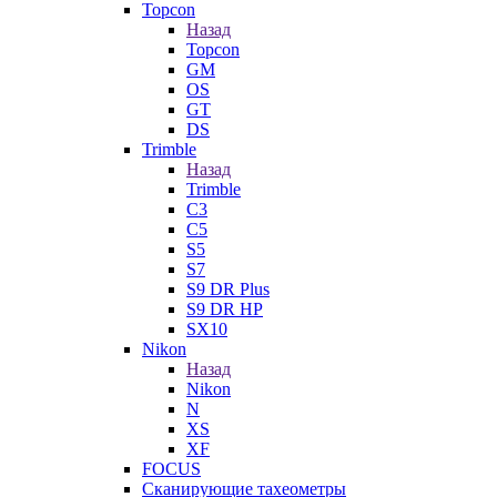
Topcon
Назад
Topcon
GM
OS
GT
DS
Trimble
Назад
Trimble
C3
C5
S5
S7
S9 DR Plus
S9 DR HP
SX10
Nikon
Назад
Nikon
N
XS
XF
FOCUS
Сканирующие тахеометры