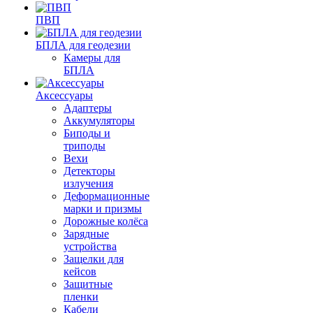
ПВП
БПЛА для геодезии
Камеры для
БПЛА
Аксессуары
Адаптеры
Аккумуляторы
Биподы и
триподы
Вехи
Детекторы
излучения
Деформационные
марки и призмы
Дорожные колёса
Зарядные
устройства
Защелки для
кейсов
Защитные
пленки
Кабели