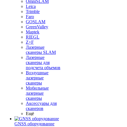
OmniSLAM
Leica
Trimble
Faro
GOSLAM
GreenValley
Maptek
RIEGL
Z+F
Лазерные
сканеры SLAM
Лазерные
сканеры для
подсчета объемов
Воздушные
лазерные
сканеры
Мобильные
лазерные
сканеры
Аксессуары для
сканеров
Ещё
GNSS оборудование