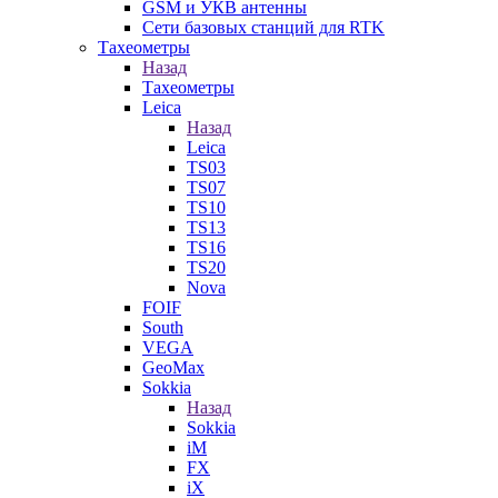
GSM и УКВ антенны
Сети базовых станций для RTK
Тахеометры
Назад
Тахеометры
Leica
Назад
Leica
TS03
TS07
TS10
TS13
TS16
TS20
Nova
FOIF
South
VEGA
GeoMax
Sokkia
Назад
Sokkia
iM
FX
iX