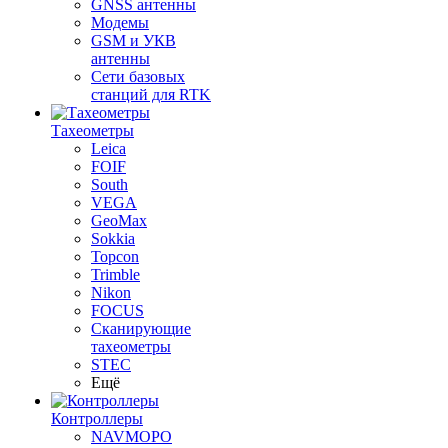
GNSS антенны
Модемы
GSM и УКВ
антенны
Сети базовых
станций для RTK
Тахеометры
Leica
FOIF
South
VEGA
GeoMax
Sokkia
Topcon
Trimble
Nikon
FOCUS
Сканирующие
тахеометры
STEC
Ещё
Контроллеры
NAVMOPO