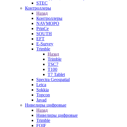
STEC
Контроллеры
Назад
Контроллеры
NAVMOPO
PrinCe
SOUTH
EFT
E-Survey
Trimble
Назад
Trimble
TSC7
T100
T7 Tablet
Spectra Geospatial
Leica
Sokkia
Topcon
Javad
Нивелиры цифровые
Назад
Нивелиры цифровые
Trimble
FOIF