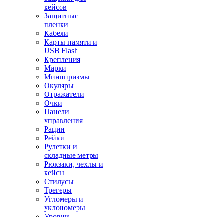
кейсов
Защитные
пленки
Кабели
Карты памяти и
USB Flash
Крепления
Марки
Минипризмы
Окуляры
Отражатели
Очки
Панели
управления
Рации
Рейки
Рулетки и
складные метры
Рюкзаки, чехлы и
кейсы
Стилусы
Трегеры
Угломеры и
уклономеры
Уровни