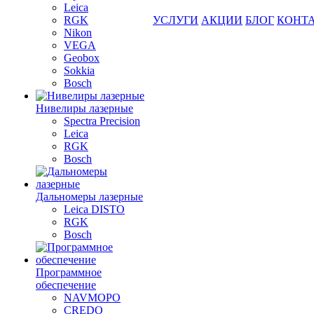
Leica
RGK
УСЛУГИ
АКЦИИ
БЛОГ
КОНТ
Nikon
VEGA
Geobox
Sokkia
Bosch
Нивелиры лазерные
Spectra Precision
Leica
RGK
Bosch
Дальномеры лазерные
Leica DISTO
RGK
Bosch
Программное
обеспечение
NAVMOPO
CREDO