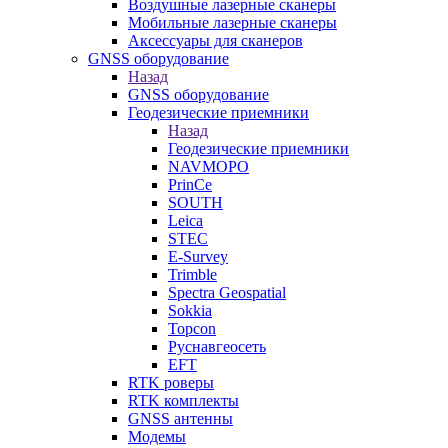
Воздушные лазерные сканеры
Мобильные лазерные сканеры
Аксессуары для сканеров
GNSS оборудование
Назад
GNSS оборудование
Геодезические приемники
Назад
Геодезические приемники
NAVMOPO
PrinCe
SOUTH
Leica
STEC
E-Survey
Trimble
Spectra Geospatial
Sokkia
Topcon
Руснавгеосеть
EFT
RTK роверы
RTK комплекты
GNSS антенны
Модемы