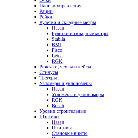
Очки
Панели управления
Рации
Рейки
Рулетки и складные метры
Назад
Рулетки и складные метры
Stabila
BMI
Fisco
Leica
RGK
Рюкзаки, чехлы и кейсы
Стилусы
Трегеры
Угломеры и уклономеры
Назад
Угломеры и уклономеры
RGK
Bosch
Уровни строительные
Штативы
Назад
Штативы
Становые винты