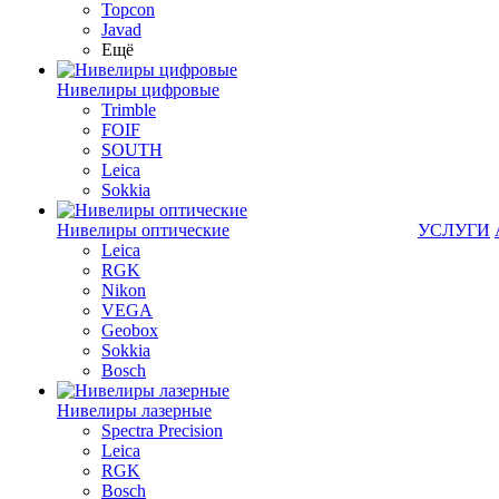
Topcon
Javad
Ещё
Нивелиры цифровые
Trimble
FOIF
SOUTH
Leica
Sokkia
Нивелиры оптические
УСЛУГИ
Leica
RGK
Nikon
VEGA
Geobox
Sokkia
Bosch
Нивелиры лазерные
Spectra Precision
Leica
RGK
Bosch