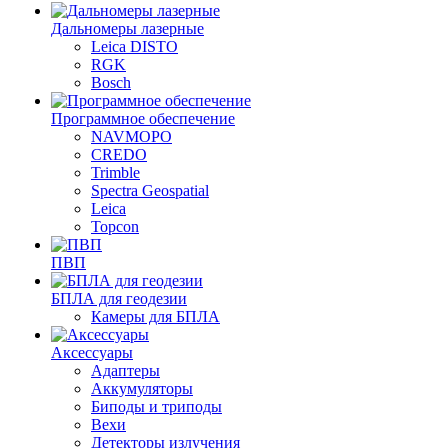
Дальномеры лазерные
Leica DISTO
RGK
Bosch
Программное обеспечение
NAVMOPO
CREDO
Trimble
Spectra Geospatial
Leica
Topcon
ПВП
БПЛА для геодезии
Камеры для БПЛА
Аксессуары
Адаптеры
Аккумуляторы
Биподы и триподы
Вехи
Детекторы излучения