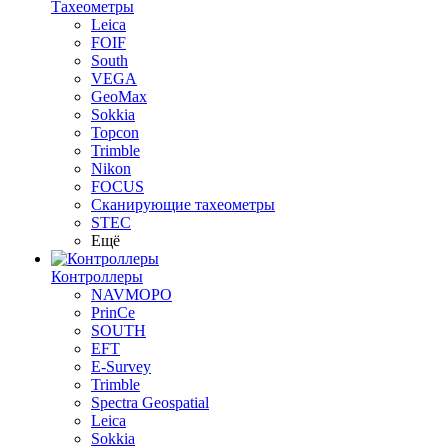
Тахеометры
Leica
FOIF
South
VEGA
GeoMax
Sokkia
Topcon
Trimble
Nikon
FOCUS
Сканирующие тахеометры
STEC
Ещё
Контроллеры
NAVMOPO
PrinCe
SOUTH
EFT
E-Survey
Trimble
Spectra Geospatial
Leica
Sokkia