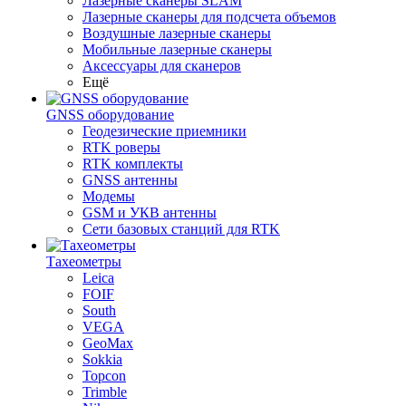
Лазерные сканеры SLAM
Лазерные сканеры для подсчета объемов
Воздушные лазерные сканеры
Мобильные лазерные сканеры
Аксессуары для сканеров
Ещё
GNSS оборудование
Геодезические приемники
RTK роверы
RTK комплекты
GNSS антенны
Модемы
GSM и УКВ антенны
Сети базовых станций для RTK
Тахеометры
Leica
FOIF
South
VEGA
GeoMax
Sokkia
Topcon
Trimble