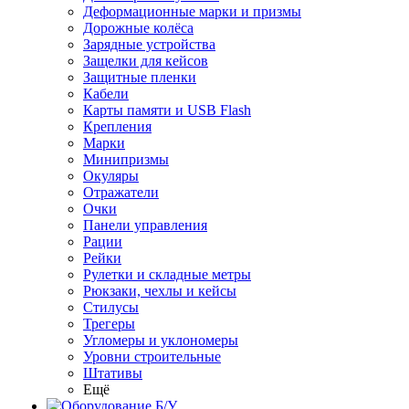
Деформационные марки и призмы
Дорожные колёса
Зарядные устройства
Защелки для кейсов
Защитные пленки
Кабели
Карты памяти и USB Flash
Крепления
Марки
Минипризмы
Окуляры
Отражатели
Очки
Панели управления
Рации
Рейки
Рулетки и складные метры
Рюкзаки, чехлы и кейсы
Стилусы
Трегеры
Угломеры и уклономеры
Уровни строительные
Штативы
Ещё