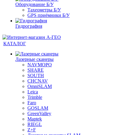
Оборудование Б/У
Тахеометры Б/У
GPS приёмники Б/У
Гидрография
КАТАЛОГ
Лазерные сканеры
NAVMOPO
SHARE
SOUTH
CHCNAV
OmniSLAM
Leica
Trimble
Faro
GOSLAM
GreenValley
Maptek
RIEGL
Z+F