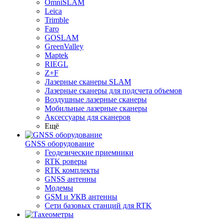
OmniSLAM
Leica
Trimble
Faro
GOSLAM
GreenValley
Maptek
RIEGL
Z+F
Лазерные сканеры SLAM
Лазерные сканеры для подсчета объемов
Воздушные лазерные сканеры
Мобильные лазерные сканеры
Аксессуары для сканеров
Ещё
GNSS оборудование
Геодезические приемники
RTK роверы
RTK комплекты
GNSS антенны
Модемы
GSM и УКВ антенны
Сети базовых станций для RTK